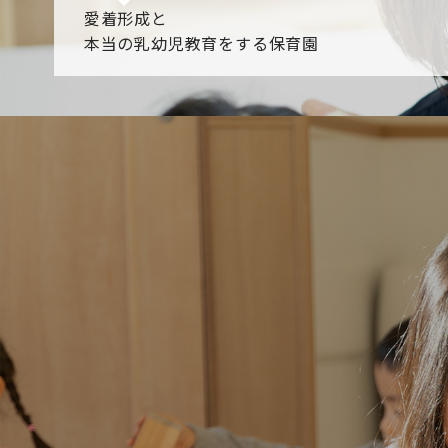
愛着形成と
本当の乳幼児教育をする保育園
園からのお知らせ
【2026年8月最新】0.2歳児空き！残りわずかです！
NHK
各園のブログ
2026.08.05 【そら組】誕生会
2026.08.05 【つき組】水遊
一覧を見る