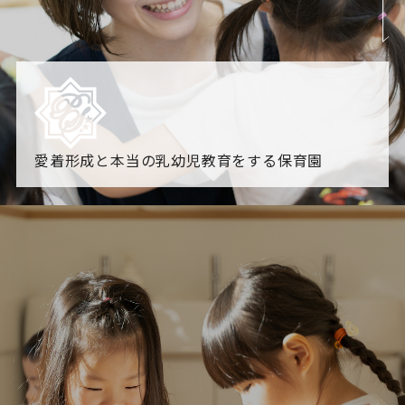
愛着形成と本当の乳幼児教育をする保育園
園からのお知らせ
【2026年8月最新】0.2歳児空き！残りわずかです！
NHK
「すくすく子育て」でリトルスター保育園が紹介されま
す！
各園のブログ
2026.08.06 赤しそジュース作り～にじ組～
2026.08.0
5 【そら組】誕生会
一覧を見る