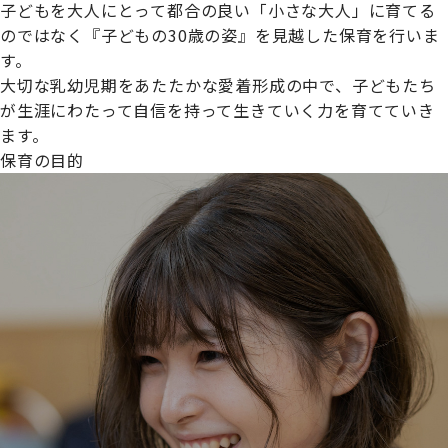
子どもを大人にとって都合の良い「小さな大人」に育てる
のではなく『子どもの30歳の姿』を見越した保育を行いま
す。
大切な乳幼児期をあたたかな愛着形成の中で、子どもたち
プライムスターほいくえんグループは女性が安心して働き
が生涯にわたって自信を持って生きていく力を育てていき
続けられる環境づくりに取り組んでおり、厚生労働省の
ます。
【えるぼし認定(☆☆)】
を受けました。
保育の目的