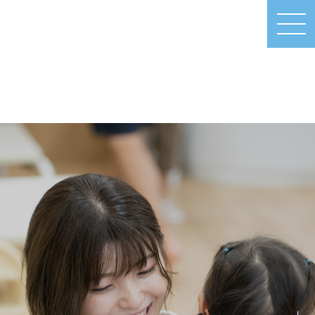
MEN
U