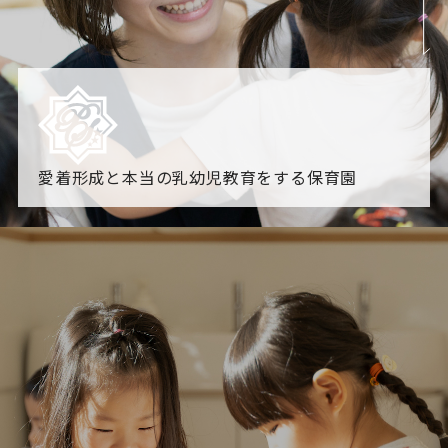
愛着形成と本当の乳幼児教育をする保育園
園からのお知らせ
【2026年8月最新】0.2歳児空き！残りわずかです！
NHK
「すくすく子育て」でリトルスター保育園が紹介されま
す！
各園のブログ
2026.08.06 赤しそジュース作り～にじ組～
2026.08.0
5 【そら組】誕生会
一覧を見る