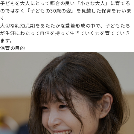
子どもを大人にとって都合の良い「小さな大人」に育てる
のではなく『子どもの30歳の姿』を見越した保育を行いま
す。
大切な乳幼児期をあたたかな愛着形成の中で、子どもたち
プライムスターほいくえんグループは女性が安心して働き
が生涯にわたって自信を持って生きていく力を育てていき
続けられる環境づくりに取り組んでおり、厚生労働省の
ます。
【えるぼし認定(☆☆)】
を受けました。
保育の目的