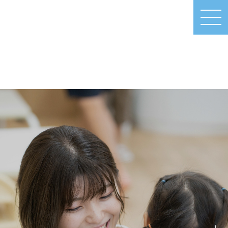
MEN
U