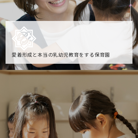
愛着形成と本当の乳幼児教育をする保育園
園からのお知らせ
【2026年8月最新】0.2歳児空き！残りわずかです！
NHK
「すくすく子育て」でリトルスター保育園が紹介されま
す！
各園のブログ
2026.08.05 【そら組】誕生会
2026.08.05 【つき組】水遊
び
一覧を見る