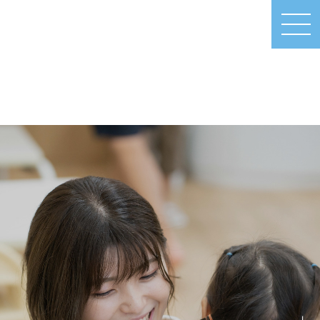
MEN
U