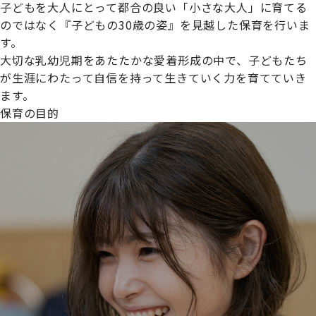
子どもを大人にとって都合の良い「小さな大人」に育てる
のではなく『子どもの30歳の姿』を見越した保育を行いま
す。
大切な乳幼児期をあたたかな愛着形成の中で、子どもたち
プライムスターほいくえんグループは女性が安心して働き
が生涯にわたって自信を持って生きていく力を育てていき
続けられる環境づくりに取り組んでおり、厚生労働省の
ます。
【えるぼし認定(☆☆)】
を受けました。
保育の目的