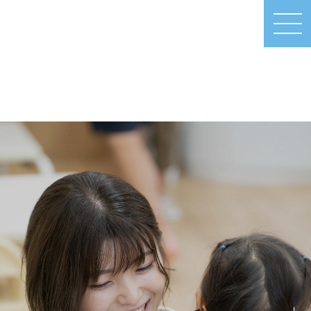
MEN
U