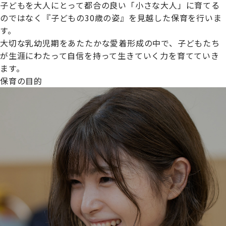
子どもを大人にとって都合の良い「小さな大人」に育てる
のではなく『子どもの30歳の姿』を見越した保育を行いま
す。
大切な乳幼児期をあたたかな愛着形成の中で、子どもたち
プライムスターほいくえんグループは女性が安心して働き
が生涯にわたって自信を持って生きていく力を育てていき
続けられる環境づくりに取り組んでおり、厚生労働省の
ます。
【えるぼし認定(☆☆)】
を受けました。
保育の目的