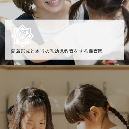
愛着形成と本当の乳幼児教育をする保育園
園からのお知らせ
【2026年8月最新】0.2歳児空き！残りわずかです！
NHK
「すくすく子育て」でリトルスター保育園が紹介されま
す！
各園のブログ
2026.08.06 赤しそジュース作り～にじ組～
2026.08.0
5 【そら組】誕生会
一覧を見る