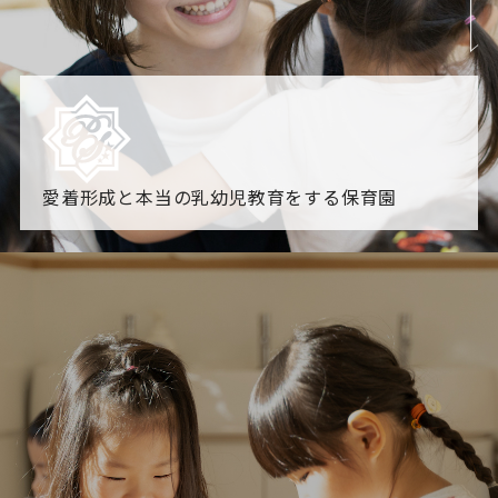
愛着形成と本当の乳幼児教育をする保育園
園からのお知らせ
【2026年8月最新】0.2歳児空き！残りわずかです！
NHK
「すくすく子育て」でリトルスター保育園が紹介されま
す！
各園のブログ
2026.08.06 赤しそジュース作り～にじ組～
2026.08.0
5 【そら組】誕生会
一覧を見る