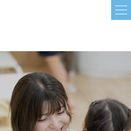
MEN
U