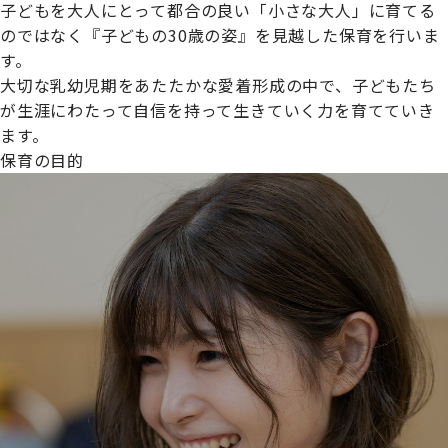
子どもを大人にとって都合の良い「小さな大人」に育てる
のではなく『子どもの30歳の姿』を見越した保育を行いま
す。
大切な乳幼児期をあたたかな愛着形成の中で、子どもたち
プライムスターほいくえんグループは女性が安心して働き
が生涯にわたって自信を持って生きていく力を育てていき
続けられる環境づくりに取り組んでおり、厚生労働省の
ます。
【えるぼし認定(☆☆)】
を受けました。
保育の目的