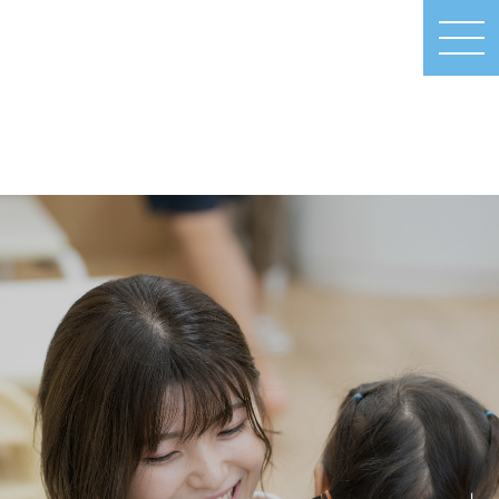
MEN
U