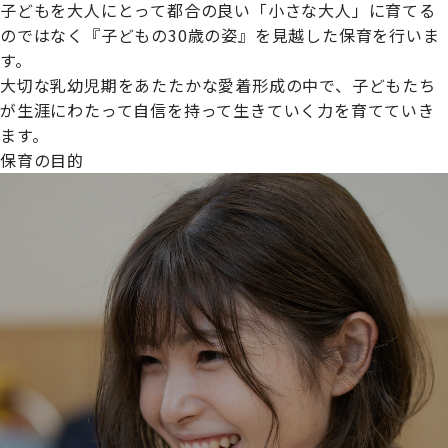
子どもを大人にとって都合の良い「小さな大人」に育てる
のではなく『子どもの30歳の姿』を見越した保育を行いま
す。
大切な乳幼児期をあたたかな愛着形成の中で、子どもたち
プライムスターほいくえんグループは女性が安心して働き
が生涯にわたって自信を持って生きていく力を育てていき
続けられる環境づくりに取り組んでおり、厚生労働省の
ます。
【えるぼし認定(☆☆)】
を受けました。
保育の目的