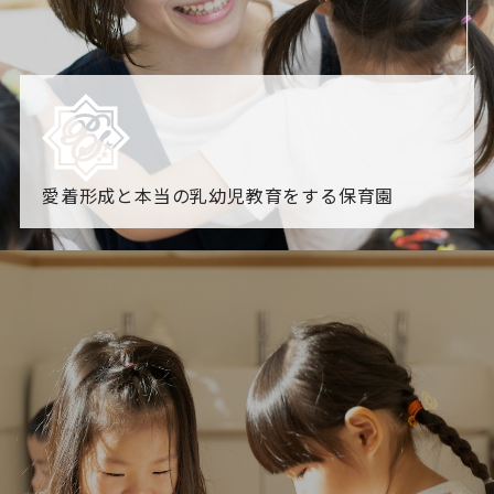
愛着形成と本当の乳幼児教育をする保育園
園からのお知らせ
【2026年8月最新】0.2歳児空き！残りわずかです！
NHK
「すくすく子育て」でリトルスター保育園が紹介されま
す！
各園のブログ
2026.08.06 赤しそジュース作り～にじ組～
2026.08.0
5 【そら組】誕生会
一覧を見る