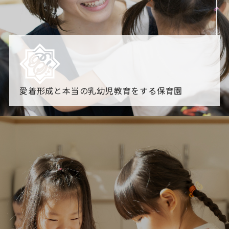
愛着形成と本当の乳幼児教育をする保育園
園からのお知らせ
【2026年8月最新】0.2歳児空き！残りわずかです！
NHK
「すくすく子育て」でリトルスター保育園が紹介されま
す！
各園のブログ
2026.08.06 赤しそジュース作り～にじ組～
2026.08.0
5 【そら組】誕生会
一覧を見る