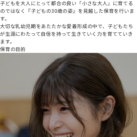
子どもを大人にとって都合の良い「小さな大人」に育てる
のではなく『子どもの30歳の姿』を見越した保育を行いま
す。
大切な乳幼児期をあたたかな愛着形成の中で、子どもたち
プライムスターほいくえんグループは女性が安心して働き
が生涯にわたって自信を持って生きていく力を育てていき
続けられる環境づくりに取り組んでおり、厚生労働省の
ます。
【えるぼし認定(☆☆)】
を受けました。
保育の目的