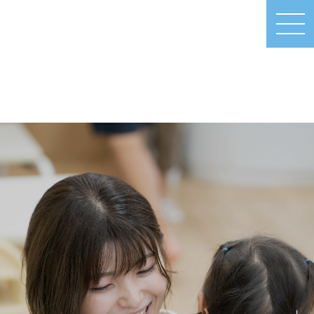
MEN
U