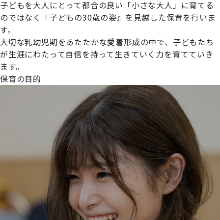
子どもを大人にとって都合の良い「小さな大人」に育てる
のではなく『子どもの30歳の姿』を見越した保育を行いま
す。
大切な乳幼児期をあたたかな愛着形成の中で、子どもたち
プライムスターほいくえんグループは女性が安心して働き
が生涯にわたって自信を持って生きていく力を育てていき
続けられる環境づくりに取り組んでおり、厚生労働省の
ます。
【えるぼし認定(☆☆)】
を受けました。
保育の目的