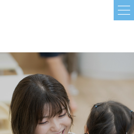
MEN
U