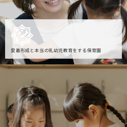
愛着形成と本当の乳幼児教育をする保育園
園からのお知らせ
【2026年8月最新】0.2歳児空き！残りわずかです！
NHK
「すくすく子育て」でリトルスター保育園が紹介されま
す！
各園のブログ
2026.08.06 赤しそジュース作り～にじ組～
2026.08.0
5 【そら組】誕生会
一覧を見る