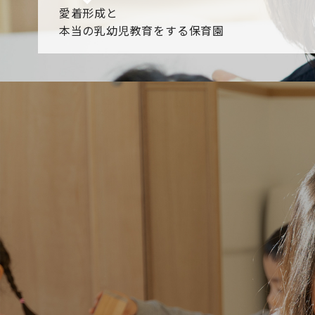
愛着形成と
本当の乳幼児教育をする保育園
園からのお知らせ
【2026年8月最新】0.2歳児空き！残りわずかです！
NHK
各園のブログ
2026.08.06 赤しそジュース作り～にじ組～
2026.08.0
一覧を見る