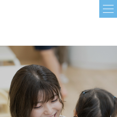
MEN
U