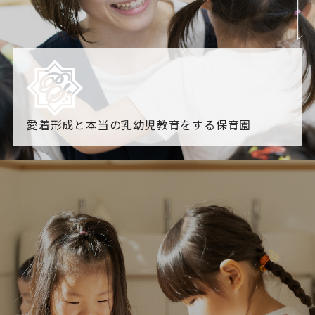
愛着形成と本当の乳幼児教育をする保育園
園からのお知らせ
【2026年8月最新】0.2歳児空き！残りわずかです！
NHK
「すくすく子育て」でリトルスター保育園が紹介されま
す！
各園のブログ
2026.08.06 赤しそジュース作り～にじ組～
2026.08.0
5 【そら組】誕生会
一覧を見る