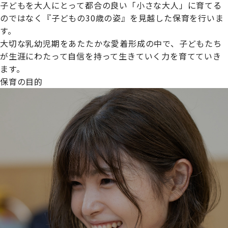
子どもを大人にとって都合の良い「小さな大人」に育てる
のではなく『子どもの30歳の姿』を見越した保育を行いま
す。
大切な乳幼児期をあたたかな愛着形成の中で、子どもたち
プライムスターほいくえんグループは女性が安心して働き
が生涯にわたって自信を持って生きていく力を育てていき
続けられる環境づくりに取り組んでおり、厚生労働省の
ます。
【えるぼし認定(☆☆)】
を受けました。
保育の目的