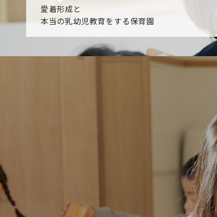
愛着形成と
本当の乳幼児教育をする保育園
園からのお知らせ
【2026年8月最新】0.2歳児空き！残りわずかです！
NHK
各園のブログ
2026.08.06 赤しそジュース作り～にじ組～
2026.08.0
一覧を見る