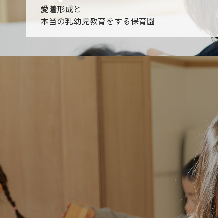
愛着形成と
本当の乳幼児教育をする保育園
園からのお知らせ
【2026年8月最新】0.2歳児空き！残りわずかです！
NHK
各園のブログ
2026.08.06 赤しそジュース作り～にじ組～
2026.08.0
一覧を見る