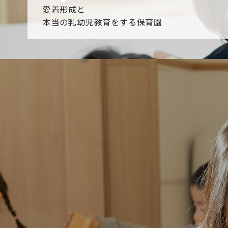
愛着形成と
本当の乳幼児教育をする保育園
園からのお知らせ
【2026年8月最新】0.2歳児空き！残りわずかです！
NHK
各園のブログ
2026.08.06 赤しそジュース作り～にじ組～
2026.08.0
一覧を見る