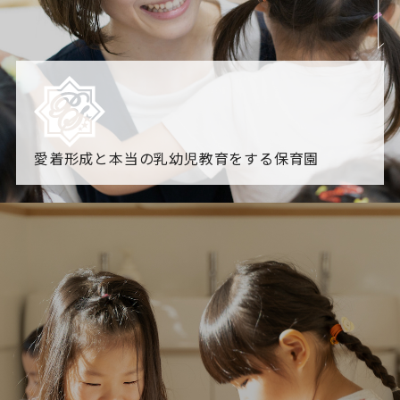
愛着形成と本当の乳幼児教育をする保育園
園からのお知らせ
【2026年8月最新】0.2歳児空き！残りわずかです！
NHK
「すくすく子育て」でリトルスター保育園が紹介されま
す！
各園のブログ
2026.08.06 赤しそジュース作り～にじ組～
2026.08.0
5 【そら組】誕生会
一覧を見る