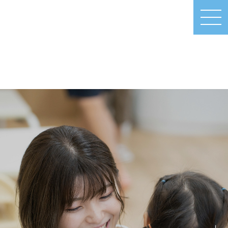
MEN
U