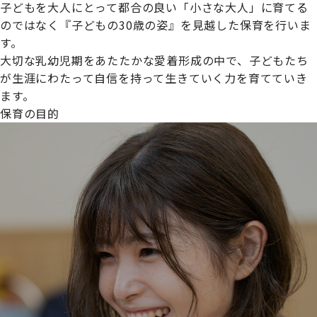
子どもを大人にとって都合の良い「小さな大人」に育てる
のではなく『子どもの30歳の姿』を見越した保育を行いま
す。
大切な乳幼児期をあたたかな愛着形成の中で、子どもたち
プライムスターほいくえんグループは女性が安心して働き
が生涯にわたって自信を持って生きていく力を育てていき
続けられる環境づくりに取り組んでおり、厚生労働省の
ます。
【えるぼし認定(☆☆)】
を受けました。
保育の目的