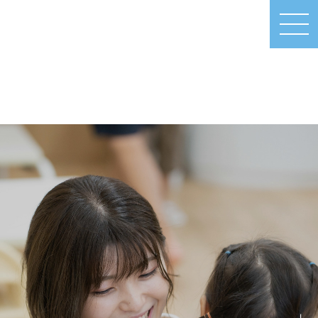
MEN
U