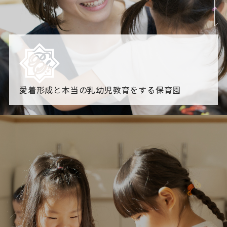
愛着形成と本当の乳幼児教育をする保育園
園からのお知らせ
【2026年8月最新】0.2歳児空き！残りわずかです！
NHK
「すくすく子育て」でリトルスター保育園が紹介されま
す！
各園のブログ
2026.08.06 赤しそジュース作り～にじ組～
2026.08.0
5 【そら組】誕生会
一覧を見る