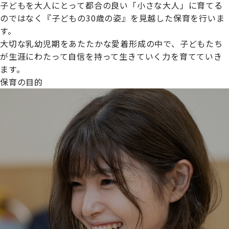
子どもを大人にとって都合の良い「小さな大人」に育てる
のではなく『子どもの30歳の姿』を見越した保育を行いま
す。
大切な乳幼児期をあたたかな愛着形成の中で、子どもたち
プライムスターほいくえんグループは女性が安心して働き
が生涯にわたって自信を持って生きていく力を育てていき
続けられる環境づくりに取り組んでおり、厚生労働省の
ます。
【えるぼし認定(☆☆)】
を受けました。
保育の目的