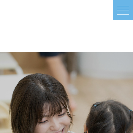
MEN
U