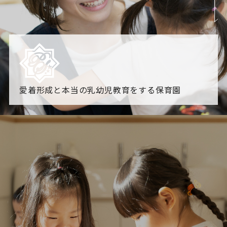
愛着形成と本当の乳幼児教育をする保育園
園からのお知らせ
【2026年8月最新】0.2歳児空き！残りわずかです！
NHK
「すくすく子育て」でリトルスター保育園が紹介されま
す！
各園のブログ
2026.08.06 赤しそジュース作り～にじ組～
2026.08.0
5 【そら組】誕生会
一覧を見る