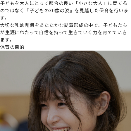
子どもを大人にとって都合の良い「小さな大人」に育てる
のではなく『子どもの30歳の姿』を見越した保育を行いま
す。
大切な乳幼児期をあたたかな愛着形成の中で、子どもたち
プライムスターほいくえんグループは女性が安心して働き
が生涯にわたって自信を持って生きていく力を育てていき
続けられる環境づくりに取り組んでおり、厚生労働省の
ます。
【えるぼし認定(☆☆)】
を受けました。
保育の目的