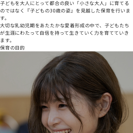
子どもを大人にとって都合の良い「小さな大人」に育てる
のではなく『子どもの30歳の姿』を見越した保育を行いま
す。
大切な乳幼児期をあたたかな愛着形成の中で、子どもたち
プライムスターほいくえんグループは女性が安心して働き
が生涯にわたって自信を持って生きていく力を育てていき
続けられる環境づくりに取り組んでおり、厚生労働省の
ます。
【えるぼし認定(☆☆)】
を受けました。
保育の目的