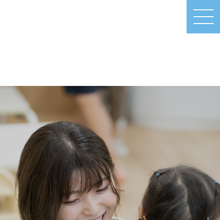
MEN
U