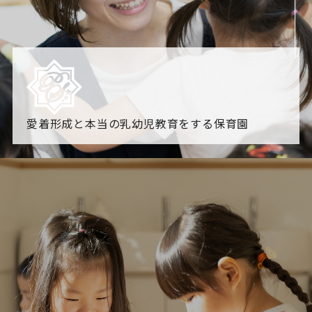
愛着形成と本当の乳幼児教育をする保育園
園からのお知らせ
【2026年8月最新】0.2歳児空き！残りわずかです！
NHK
「すくすく子育て」でリトルスター保育園が紹介されま
す！
各園のブログ
2026.08.06 赤しそジュース作り～にじ組～
2026.08.0
5 【そら組】誕生会
一覧を見る