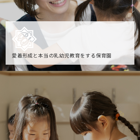
愛着形成と本当の乳幼児教育をする保育園
園からのお知らせ
【2026年8月最新】0.2歳児空き！残りわずかです！
NHK
「すくすく子育て」でリトルスター保育園が紹介されま
す！
各園のブログ
2026.08.06 赤しそジュース作り～にじ組～
2026.08.0
5 【そら組】誕生会
一覧を見る