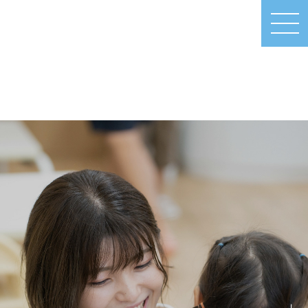
MEN
U