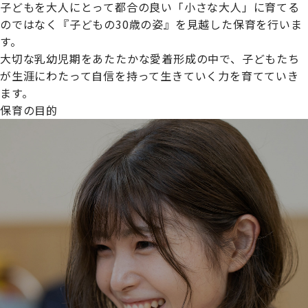
子どもを大人にとって都合の良い「小さな大人」に育てる
のではなく『子どもの30歳の姿』を見越した保育を行いま
す。
大切な乳幼児期をあたたかな愛着形成の中で、子どもたち
プライムスターほいくえんグループは女性が安心して働き
が生涯にわたって自信を持って生きていく力を育てていき
続けられる環境づくりに取り組んでおり、厚生労働省の
ます。
【えるぼし認定(☆☆)】
を受けました。
保育の目的