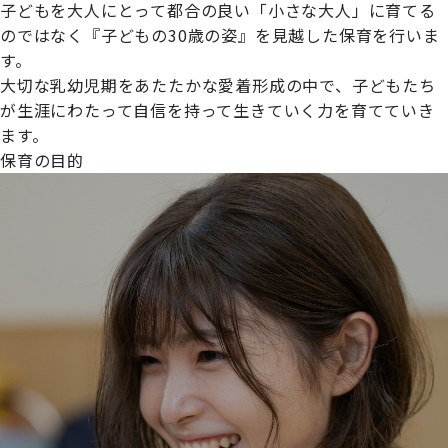
子どもを大人にとって都合の良い「小さな大人」に育てる
のではなく『子どもの30歳の姿』を見越した保育を行いま
す。
大切な乳幼児期をあたたかな愛着形成の中で、子どもたち
プライムスターほいくえんグループは女性が安心して働き
が生涯にわたって自信を持って生きていく力を育てていき
続けられる環境づくりに取り組んでおり、厚生労働省の
ます。
【えるぼし認定(☆☆)】
を受けました。
保育の目的