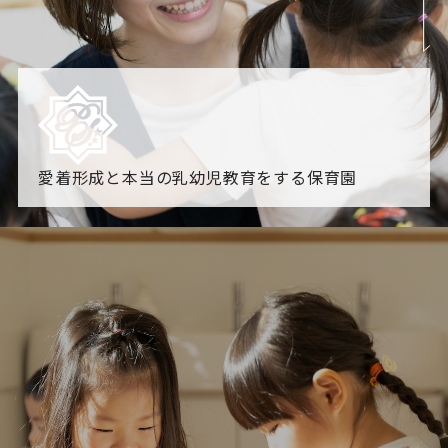
愛着形成と本当の乳幼児教育をする保育園
園からのお知らせ
【2026年8月最新】0.2歳児空き！残りわずかです！
NHK
「すくすく子育て」でリトルスター保育園が紹介されま
す！
各園のブログ
2026.08.06 赤しそジュース作り～にじ組～
2026.08.0
5 【そら組】誕生会
一覧を見る