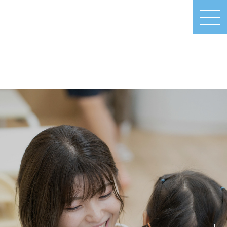
MEN
U