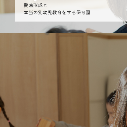
愛着形成と
本当の乳幼児教育をする保育園
園からのお知らせ
【2026年8月最新】0.2歳児空き！残りわずかです！
NHK
各園のブログ
2026.08.06 赤しそジュース作り～にじ組～
2026.08.0
一覧を見る