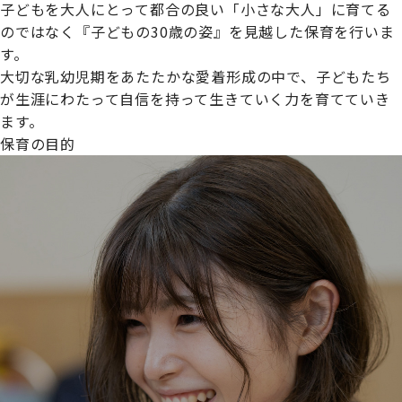
子どもを大人にとって都合の良い「小さな大人」に育てる
のではなく『子どもの30歳の姿』を見越した保育を行いま
す。
大切な乳幼児期をあたたかな愛着形成の中で、子どもたち
プライムスターほいくえんグループは女性が安心して働き
が生涯にわたって自信を持って生きていく力を育てていき
続けられる環境づくりに取り組んでおり、厚生労働省の
ます。
【えるぼし認定(☆☆)】
を受けました。
保育の目的