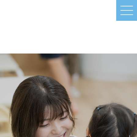
MEN
U