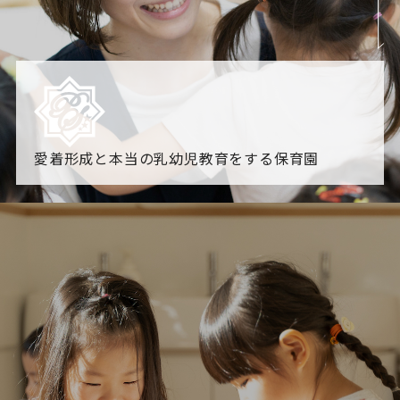
愛着形成と本当の乳幼児教育をする保育園
園からのお知らせ
【2026年8月最新】0.2歳児空き！残りわずかです！
NHK
「すくすく子育て」でリトルスター保育園が紹介されま
す！
各園のブログ
2026.08.06 赤しそジュース作り～にじ組～
2026.08.0
5 【そら組】誕生会
一覧を見る