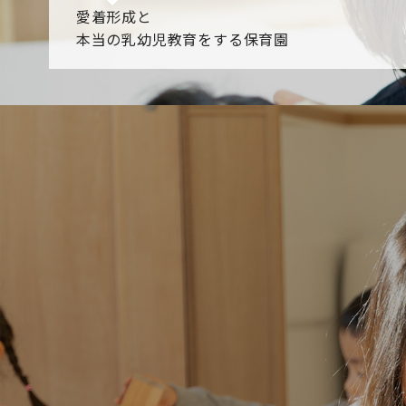
愛着形成と
本当の乳幼児教育をする保育園
園からのお知らせ
【2026年8月最新】0.2歳児空き！残りわずかです！
NHK
各園のブログ
2026.08.05 【そら組】誕生会
2026.08.05 【つき組】水遊
一覧を見る