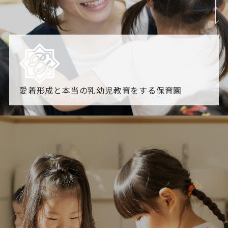
愛着形成と本当の乳幼児教育をする保育園
園からのお知らせ
【2026年8月最新】0.2歳児空き！残りわずかです！
NHK
「すくすく子育て」でリトルスター保育園が紹介されま
す！
各園のブログ
2026.08.06 赤しそジュース作り～にじ組～
2026.08.0
5 【そら組】誕生会
一覧を見る