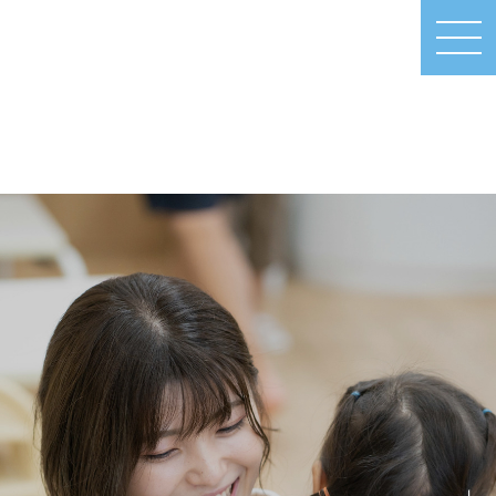
MEN
U