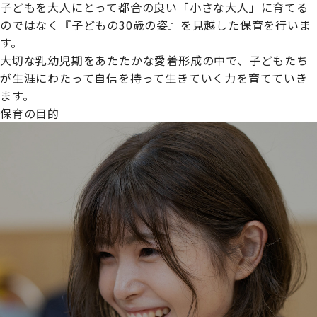
子どもを大人にとって都合の良い「小さな大人」に育てる
のではなく『子どもの30歳の姿』を見越した保育を行いま
す。
大切な乳幼児期をあたたかな愛着形成の中で、子どもたち
プライムスターほいくえんグループは女性が安心して働き
が生涯にわたって自信を持って生きていく力を育てていき
続けられる環境づくりに取り組んでおり、厚生労働省の
ます。
【えるぼし認定(☆☆)】
を受けました。
保育の目的