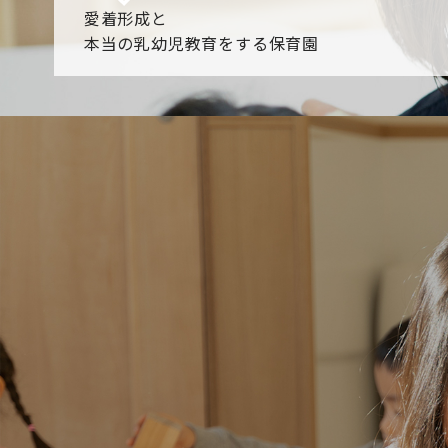
愛着形成と
本当の乳幼児教育をする保育園
園からのお知らせ
【2026年8月最新】0.2歳児空き！残りわずかです！
NHK
各園のブログ
2026.08.06 赤しそジュース作り～にじ組～
2026.08.0
一覧を見る