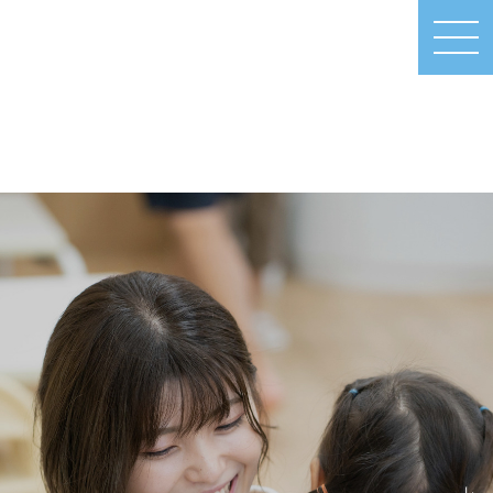
MEN
U