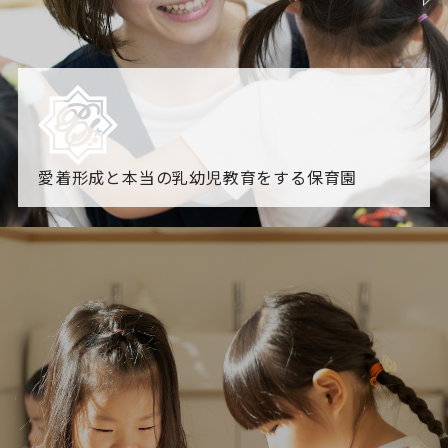
愛着形成と本当の乳幼児教育をする保育園
園からのお知らせ
【2026年8月最新】0.2歳児空き！残りわずかです！
NHK
「すくすく子育て」でリトルスター保育園が紹介されま
す！
各園のブログ
2026.08.05 【そら組】誕生会
2026.08.05 【つき組】水遊
び
一覧を見る