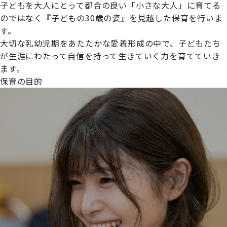
子どもを大人にとって都合の良い「小さな大人」に育てる
のではなく『子どもの30歳の姿』を見越した保育を行いま
す。
大切な乳幼児期をあたたかな愛着形成の中で、子どもたち
プライムスターほいくえんグループは女性が安心して働き
が生涯にわたって自信を持って生きていく力を育てていき
続けられる環境づくりに取り組んでおり、厚生労働省の
ます。
【えるぼし認定(☆☆)】
を受けました。
保育の目的