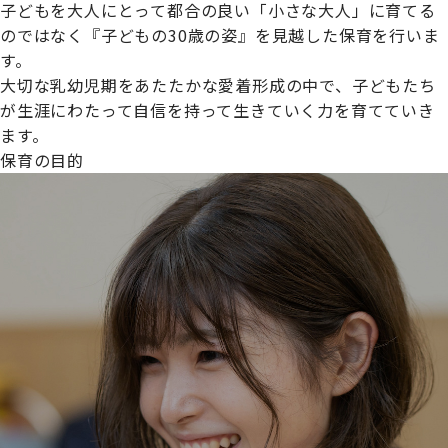
子どもを大人にとって都合の良い「小さな大人」に育てる
のではなく『子どもの30歳の姿』を見越した保育を行いま
す。
大切な乳幼児期をあたたかな愛着形成の中で、子どもたち
プライムスターほいくえんグループは女性が安心して働き
が生涯にわたって自信を持って生きていく力を育てていき
続けられる環境づくりに取り組んでおり、厚生労働省の
ます。
【えるぼし認定(☆☆)】
を受けました。
保育の目的