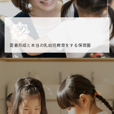
愛着形成と本当の乳幼児教育をする保育園
園からのお知らせ
【2026年8月最新】0.2歳児空き！残りわずかです！
NHK
「すくすく子育て」でリトルスター保育園が紹介されま
す！
各園のブログ
2026.08.06 赤しそジュース作り～にじ組～
2026.08.0
5 【そら組】誕生会
一覧を見る