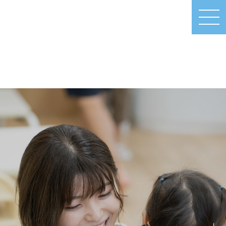
MEN
U