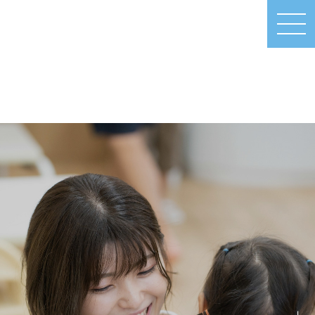
MEN
U