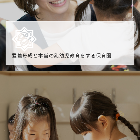
愛着形成と本当の乳幼児教育をする保育園
園からのお知らせ
【2026年8月最新】0.2歳児空き！残りわずかです！
NHK
「すくすく子育て」でリトルスター保育園が紹介されま
す！
各園のブログ
2026.08.05 【そら組】誕生会
2026.08.05 【つき組】水遊
び
一覧を見る