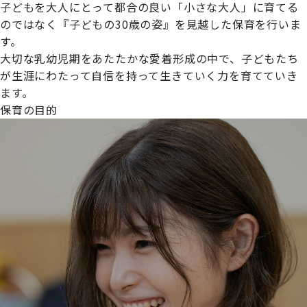
子どもを大人にとって都合の良い「小さな大人」に育てる
のではなく『子どもの30歳の姿』を見越した保育を行いま
す。
大切な乳幼児期をあたたかな愛着形成の中で、子どもたち
プライムスターほいくえんグループは女性が安心して働き
が生涯にわたって自信を持って生きていく力を育てていき
続けられる環境づくりに取り組んでおり、厚生労働省の
ます。
【えるぼし認定(☆☆)】
を受けました。
保育の目的