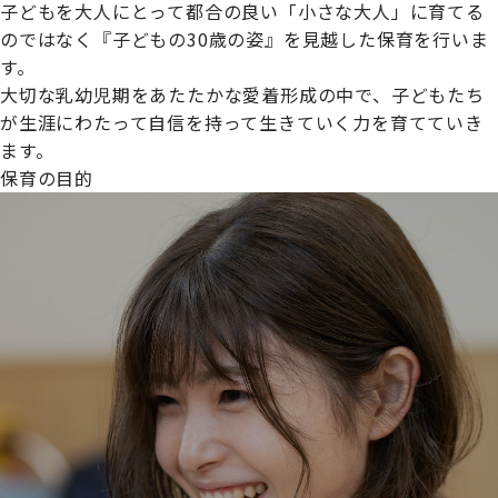
子どもを大人にとって都合の良い「小さな大人」に育てる
のではなく『子どもの30歳の姿』を見越した保育を行いま
す。
大切な乳幼児期をあたたかな愛着形成の中で、子どもたち
プライムスターほいくえんグループは女性が安心して働き
が生涯にわたって自信を持って生きていく力を育てていき
続けられる環境づくりに取り組んでおり、厚生労働省の
ます。
【えるぼし認定(☆☆)】
を受けました。
保育の目的