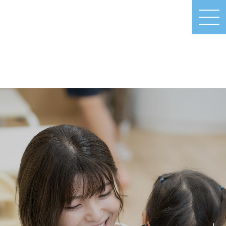
MEN
U