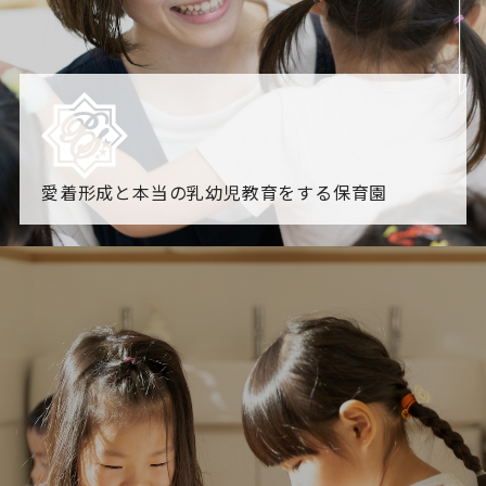
愛着形成と本当の乳幼児教育をする保育園
園からのお知らせ
【2026年8月最新】0.2歳児空き！残りわずかです！
NHK
「すくすく子育て」でリトルスター保育園が紹介されま
す！
各園のブログ
2026.08.06 赤しそジュース作り～にじ組～
2026.08.0
5 【そら組】誕生会
一覧を見る