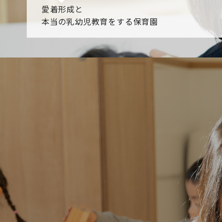
愛着形成と
本当の乳幼児教育をする保育園
園からのお知らせ
【2026年8月最新】0.2歳児空き！残りわずかです！
NHK
各園のブログ
2026.08.06 赤しそジュース作り～にじ組～
2026.08.0
一覧を見る